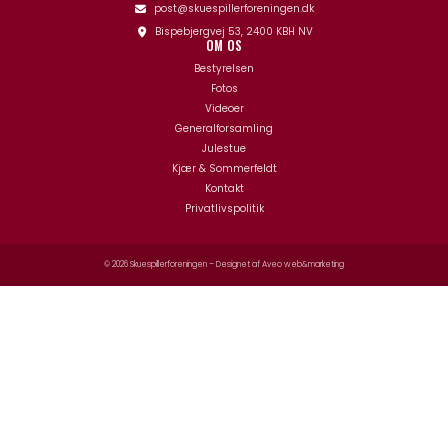
post@skuespillerforeningen.dk
Bispebjergvej 53, 2400 KBH NV
OM OS
Bestyrelsen
Fotos
Videoer
Generalforsamling
Julestue
Kjær & Sommerfeldt
Kontakt
Privatlivspolitik
© 2026 Skuespillerforeningen – Designet af
Aveo web&marketing