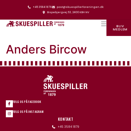
+45 3584 1879
post@skuespillerforeningen.dk
Bispebjergvej 53, 2400 KBH NV
BLIV
MEDLEM
SKUESPILLERFORENINGENS HUS
Anders Bircow
FØLG OS PÅ FACEBOOK
FØLG OS PÅ INSTAGRAM
KONTAKT
+45 3584 1879