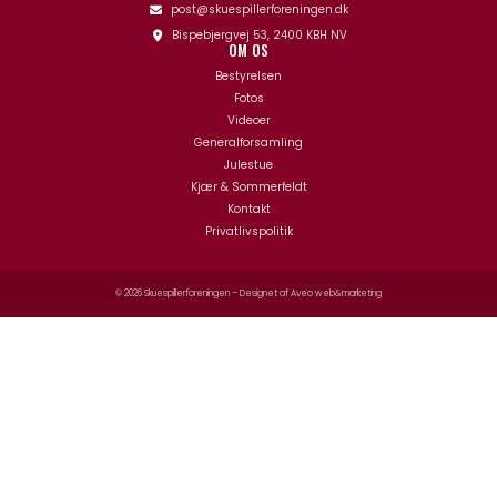
post@skuespillerforeningen.dk
Bispebjergvej 53, 2400 KBH NV
OM OS
Bestyrelsen
Fotos
Videoer
Generalforsamling
Julestue
Kjær & Sommerfeldt
Kontakt
Privatlivspolitik
© 2026 Skuespillerforeningen – Designet af
Aveo web&marketing