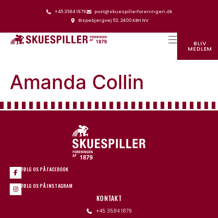
+45 3584 1879
post@skuespillerforeningen.dk
Bispebjergvej 53, 2400 KBH NV
BLIV
MEDLEM
SKUESPILLERFORENINGENS HUS
Amanda Collin
FØLG OS PÅ FACEBOOK
FØLG OS PÅ INSTAGRAM
KONTAKT
+45 3584 1879