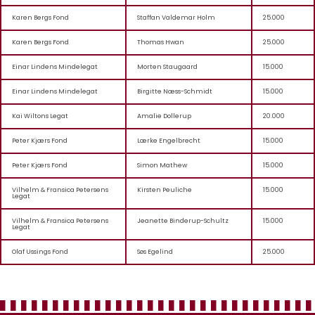
Karen Bergs Fond
Staffan Valdemar Holm
25.000
Karen Bergs Fond
Thomas Hwan
25.000
Einar Lindens Mindelegat
Morten Staugaard
15.000
Einar Lindens Mindelegat
Birgitte Næss-Schmidt
15.000
Kai Wiltons Legat
Amalie Dollerup
20.000
Peter Kjærs Fond
Lærke Engelbrecht
15.000
Peter Kjærs Fond
Simon Mathew
15.000
Vilhelm & Fransica Petersens
Kirsten Peuliche
15.000
Legat
Vilhelm & Fransica Petersens
Jeanette Binderup-Schultz
15.000
Legat
Olaf Ussings Fond
Søs Egelind
25.000