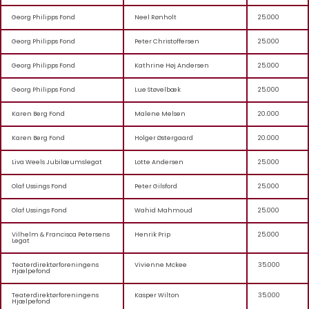
Georg Philipps Fond
Neel Rønholt
25.000
Georg Philipps Fond
Peter Christoffersen
25.000
Georg Philipps Fond
Kathrine Høj Andersen
25.000
Georg Philipps Fond
Lue Støvelbæk
25.000
Karen Berg Fond
Malene Melsen
20.000
Karen Berg Fond
Holger Østergaard
20.000
Liva Weels Jubilæumslegat
Lotte Andersen
25.000
Olaf Ussings Fond
Peter Gilsford
25.000
Olaf Ussings Fond
Wahid Mahmoud
25.000
Vilhelm & Francisca Petersens
Henrik Prip
25.000
Legat
Teaterdirektørforeningens
Vivienne Mckee
35.000
Hjælpefond
Teaterdirektørforeningens
Kasper Wilton
35.000
Hjælpefond