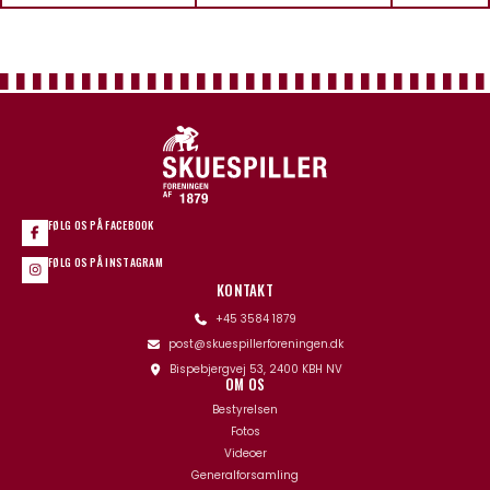
FØLG OS PÅ FACEBOOK
FØLG OS PÅ INSTAGRAM
KONTAKT
+45 3584 1879
post@skuespillerforeningen.dk
Bispebjergvej 53, 2400 KBH NV
OM OS
Bestyrelsen
Fotos
Videoer
Generalforsamling