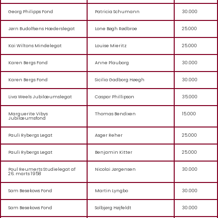
Georg Philipps Fond
Patricia Schumann
30.000
Jørn Budolfsens Hæderslegat
Lone Bøgh Rødbroe
25.000
Kai Wiltons Mindelegat
Louise Mieritz
25.000
Karen Bergs Fond
Anne Plauborg
30.000
Karen Bergs Fond
Sicilia Gadborg Høegh
30.000
Liva Weels Jubilæumslegat
Caspar Phillipson
35.000
Marguerite Vibys
Thomas Bendixen
15.000
Jubilæumsfond
Pauli Rybergs Legat
Asger Reher
25.000
Pauli Rybergs Legat
Benjamin Kitter
25.000
Poul Reumerts Studielegat af
Nicolai Jørgensen
30.000
26. marts 1958
Sam Besekows Fond
Martin Lyngbo
30.000
Sam Besekows Fond
Solbjørg Højfeldt
30.000