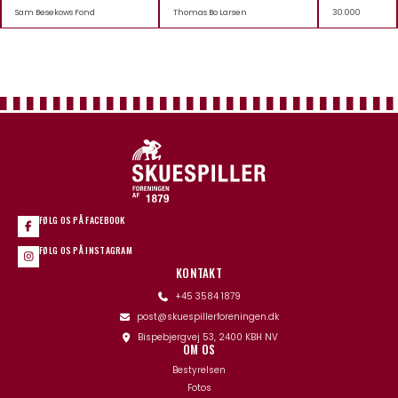
Sam Besekows Fond
Thomas Bo Larsen
30.000
FØLG OS PÅ FACEBOOK
FØLG OS PÅ INSTAGRAM
KONTAKT
+45 3584 1879
post@skuespillerforeningen.dk
Bispebjergvej 53, 2400 KBH NV
OM OS
Bestyrelsen
Fotos